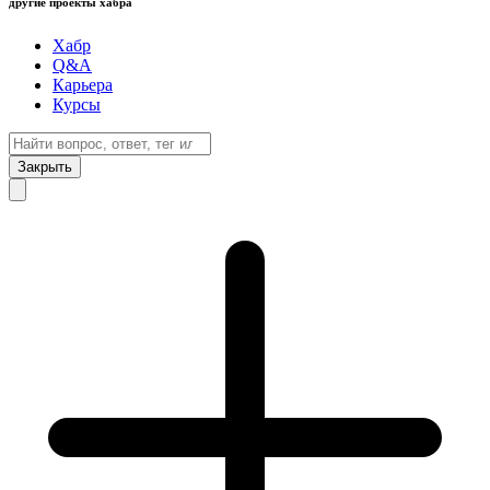
другие проекты хабра
Хабр
Q&A
Карьера
Курсы
Закрыть