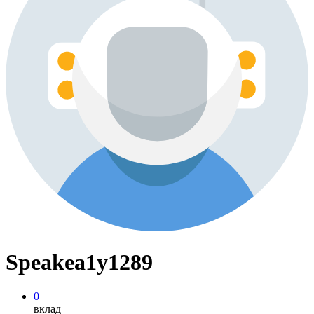
Speakea1y1289
0
вклад