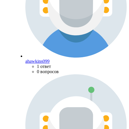
ahawkins099
1 ответ
0 вопросов