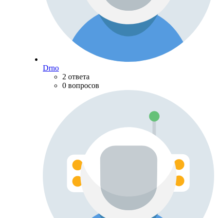
Drno
2 ответа
0 вопросов