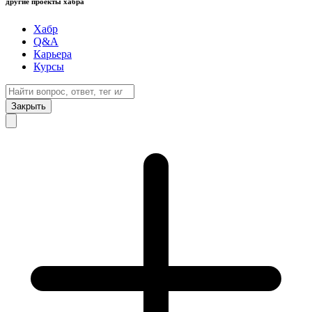
другие проекты хабра
Хабр
Q&A
Карьера
Курсы
Закрыть