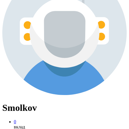
Smolkov
0
вклад