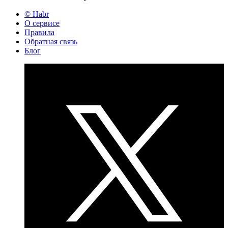
© Habr
О сервисе
Правила
Обратная связь
Блог