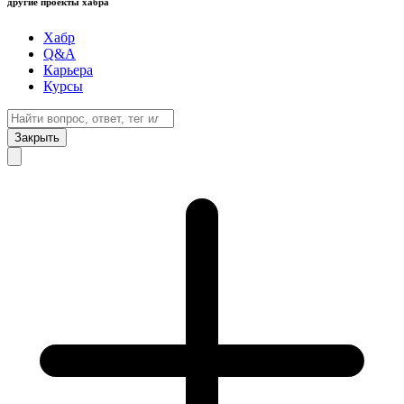
другие проекты хабра
Хабр
Q&A
Карьера
Курсы
Закрыть