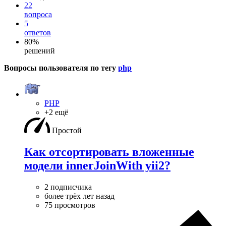
22
вопроса
5
ответов
80%
решений
Вопросы пользователя по тегу
php
PHP
+2 ещё
Простой
Как отсортировать вложенные
модели innerJoinWith yii2?
2 подписчика
более трёх лет назад
75 просмотров