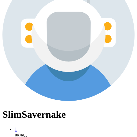
SlimSavernake
1
вклад