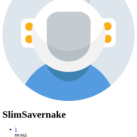
SlimSavernake
1
вклад