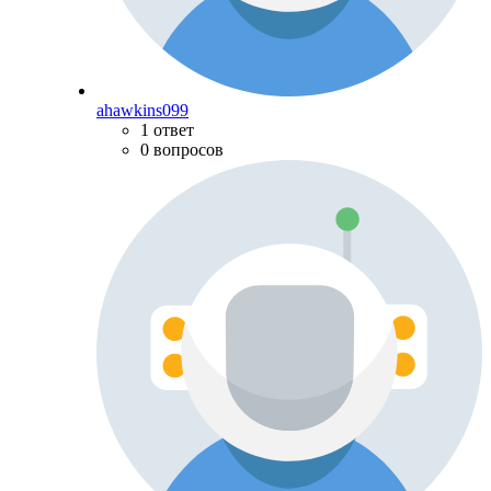
ahawkins099
1 ответ
0 вопросов