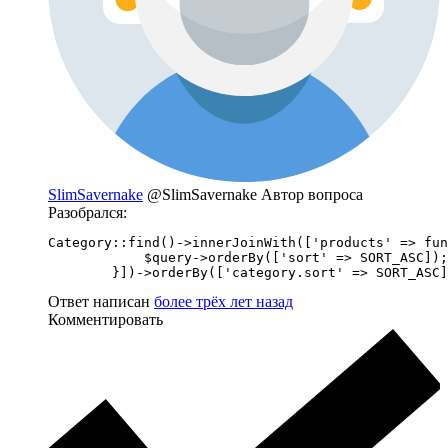
SlimSavernake
@SlimSavernake
Автор вопроса
Разобрался:
Category::find()->innerJoinWith(['products' => fun
            $query->orderBy(['sort' => SORT_ASC]);

        }])->orderBy(['category.sort' => SORT_ASC]
Ответ написан
более трёх лет назад
Комментировать