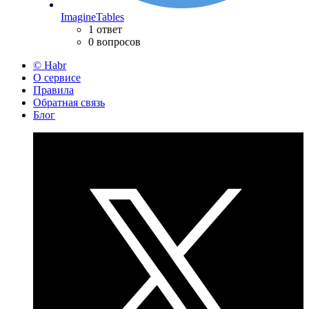
ImagineTables
1 ответ
0 вопросов
© Habr
О сервисе
Правила
Обратная связь
Блог