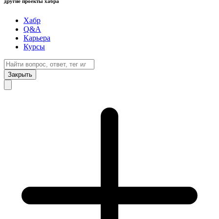
другие проекты хабра
Хабр
Q&A
Карьера
Курсы
Закрыть