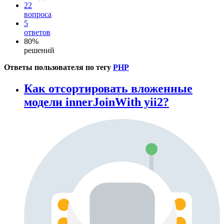
22
вопроса
5
ответов
80%
решений
Ответы пользователя по тегу
PHP
Как отсортировать вложенные
модели innerJoinWith yii2?