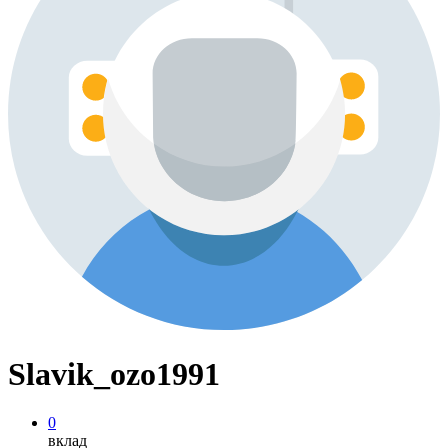
Slavik_ozo1991
0
вклад