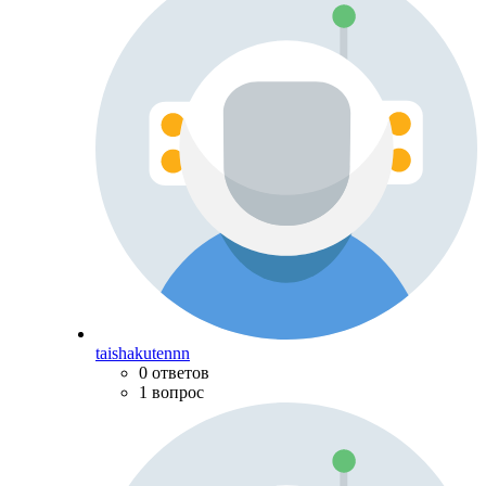
taishakutennn
0 ответов
1 вопрос