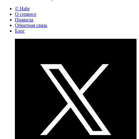
© Habr
О сервисе
Правила
Обратная связь
Блог