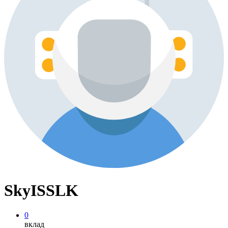
SkyISSLK
0
вклад