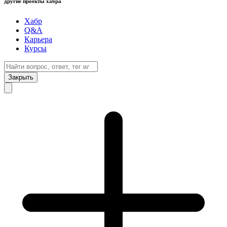
другие проекты хабра
Хабр
Q&A
Карьера
Курсы
Закрыть