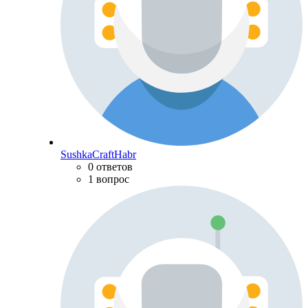
SushkaCraftHabr
0 ответов
1 вопрос