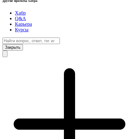
другие проекты хабра
Хабр
Q&A
Карьера
Курсы
Закрыть