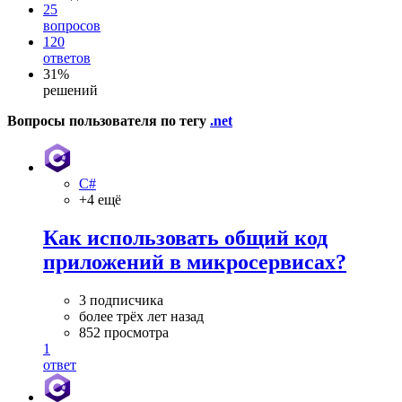
25
вопросов
120
ответов
31%
решений
Вопросы пользователя по тегу
.net
C#
+4 ещё
Как использовать общий код
приложений в микросервисах?
3 подписчика
более трёх лет назад
852 просмотра
1
ответ