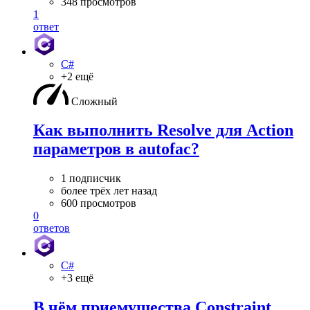
348 просмотров
1
ответ
C#
+2 ещё
Сложный
Как выполнить Resolve для Action
параметров в autofac?
1 подписчик
более трёх лет назад
600 просмотров
0
ответов
C#
+3 ещё
В чём приемущества Constraint