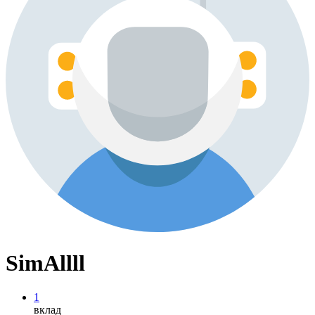
SimAllll
1
вклад