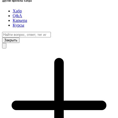
другие проекты хабра
Хабр
Q&A
Карьера
Курсы
Закрыть