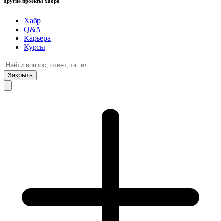
другие проекты хабра
Хабр
Q&A
Карьера
Курсы
Закрыть