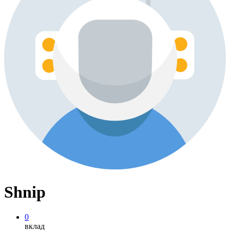
Shnip
0
вклад