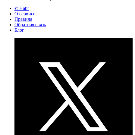
© Habr
О сервисе
Правила
Обратная связь
Блог