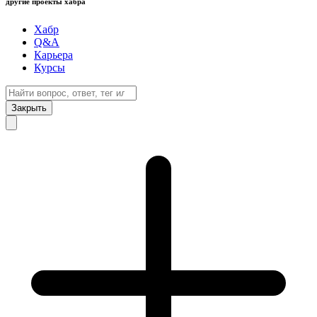
другие проекты хабра
Хабр
Q&A
Карьера
Курсы
Закрыть