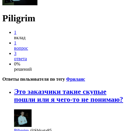
Piligrim
1
вклад
1
вопрос
3
ответа
0%
решений
Ответы пользователя по тегу
Фриланс
Это заказчики такие скупые
пошли или я чего-то не понимаю?
Piligrim
@Shkuta85