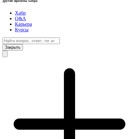
другие проекты хабра
Хабр
Q&A
Карьера
Курсы
Закрыть