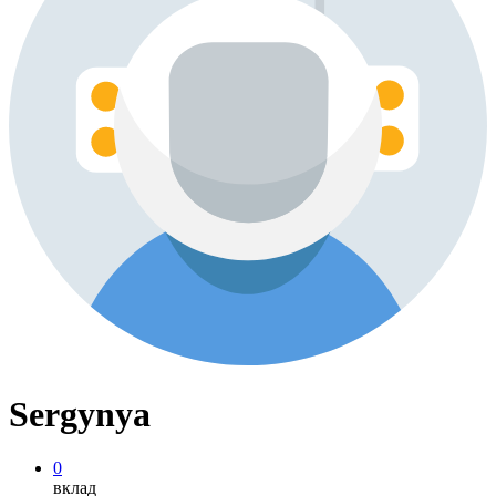
Sergynya
0
вклад