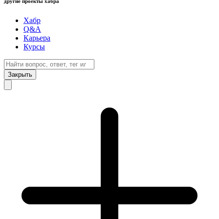
другие проекты хабра
Хабр
Q&A
Карьера
Курсы
Закрыть