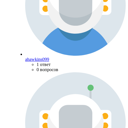
ahawkins099
1 ответ
0 вопросов