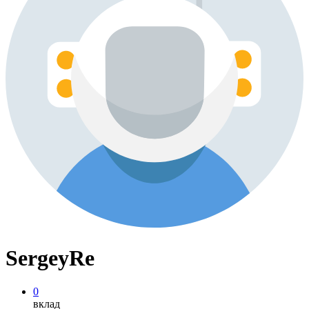
SergeyRe
0
вклад