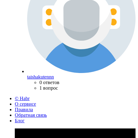
taishakutennn
0 ответов
1 вопрос
© Habr
О сервисе
Правила
Обратная связь
Блог