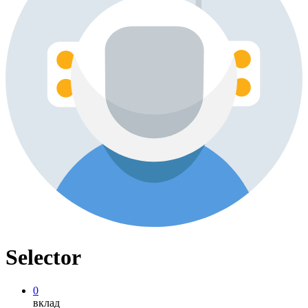
Selector
0
вклад