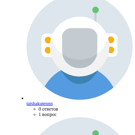
taishakutennn
0 ответов
1 вопрос