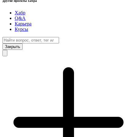
другие проекты хабра
Хабр
Q&A
Карьера
Курсы
Закрыть