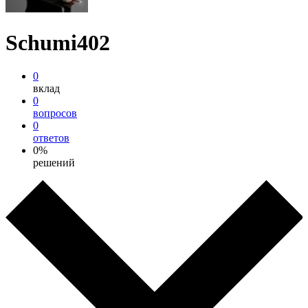
Schumi402
0
вклад
0
вопросов
0
ответов
0%
решений