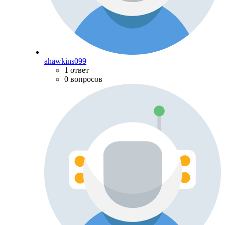
ahawkins099
1 ответ
0 вопросов