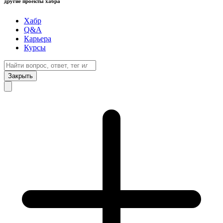
другие проекты хабра
Хабр
Q&A
Карьера
Курсы
Закрыть