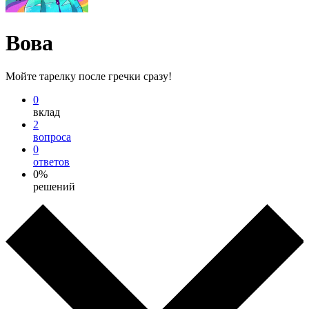
Вова
Мойте тарелку после гречки сразу!
0
вклад
2
вопроса
0
ответов
0%
решений