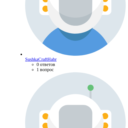
SushkaCraftHabr
0 ответов
1 вопрос