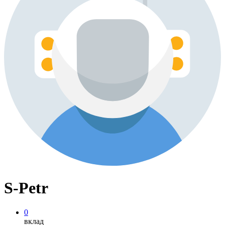
S-Petr
0
вклад