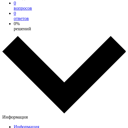
0
вопросов
0
ответов
0%
решений
Информация
Информация