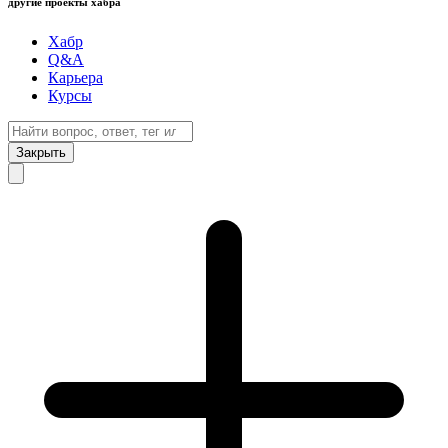
другие проекты хабра
Хабр
Q&A
Карьера
Курсы
Закрыть