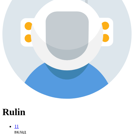
Rulin
11
вклад