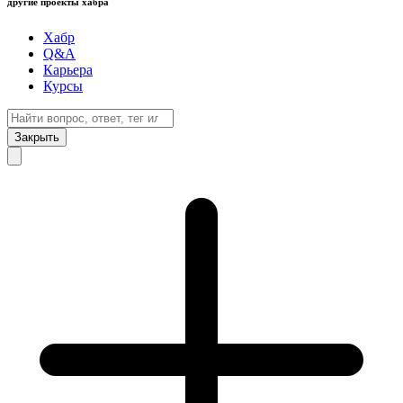
другие проекты хабра
Хабр
Q&A
Карьера
Курсы
Закрыть