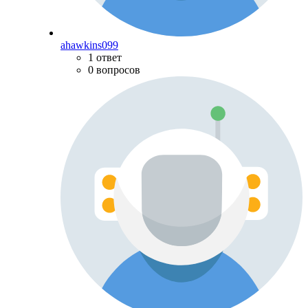
ahawkins099
1 ответ
0 вопросов