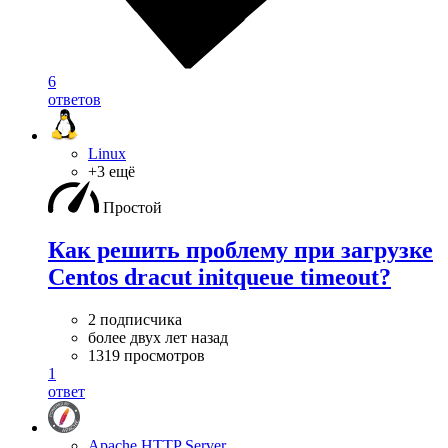
6
ответов
Linux
+3 ещё
Простой
Как решить проблему при загрузке
Centos dracut initqueue timeout?
2 подписчика
более двух лет назад
1319 просмотров
1
ответ
Apache HTTP Server