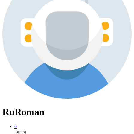
RuRoman
0
вклад