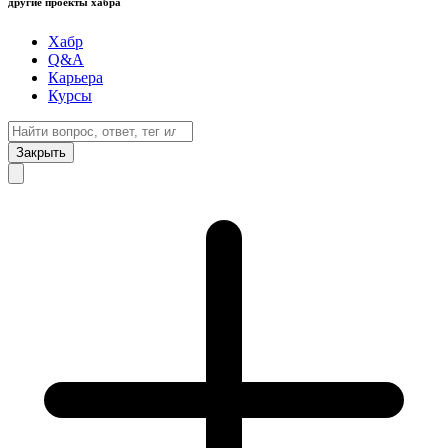
другие проекты хабра
Хабр
Q&A
Карьера
Курсы
Закрыть