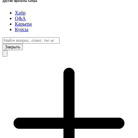
другие проекты хабра
Хабр
Q&A
Карьера
Курсы
Закрыть