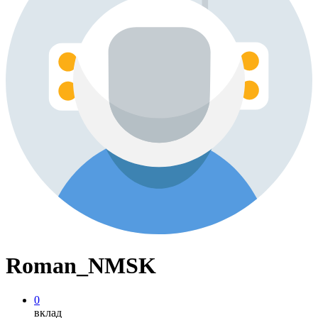
Roman_NMSK
0
вклад