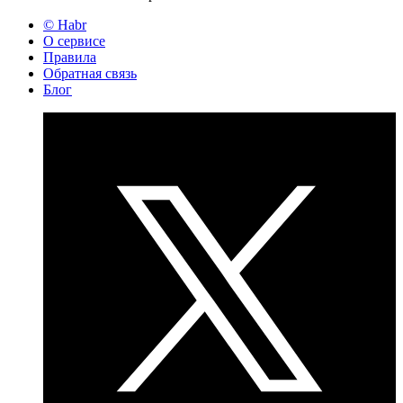
© Habr
О сервисе
Правила
Обратная связь
Блог