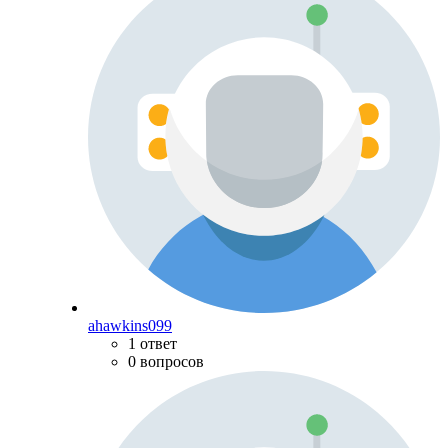
ahawkins099
1 ответ
0 вопросов