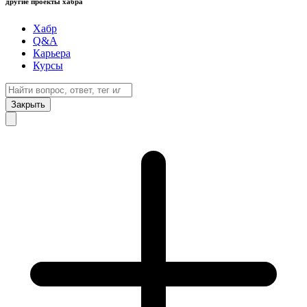
другие проекты хабра
Хабр
Q&A
Карьера
Курсы
Закрыть