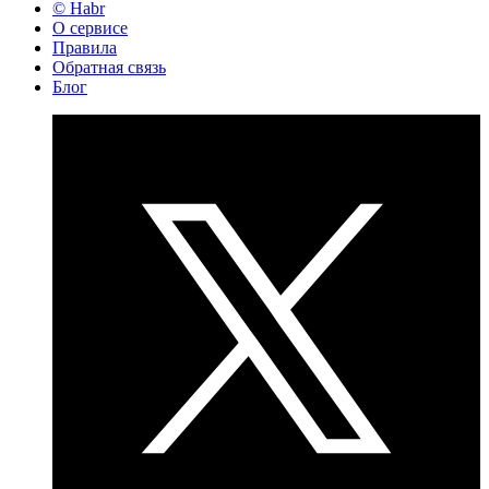
© Habr
О сервисе
Правила
Обратная связь
Блог