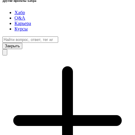
другие проекты хабра
Хабр
Q&A
Карьера
Курсы
Закрыть