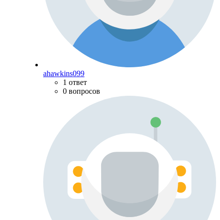
ahawkins099
1 ответ
0 вопросов