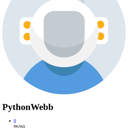
PythonWebb
0
вклад