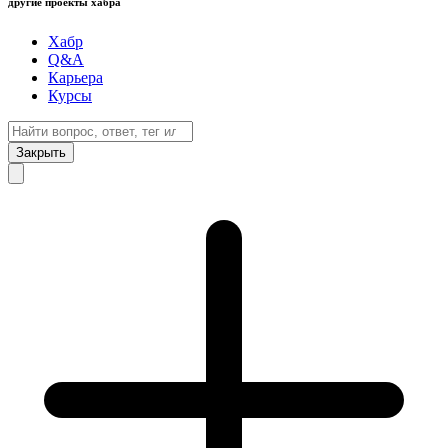
другие проекты хабра
Хабр
Q&A
Карьера
Курсы
Закрыть