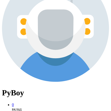
PyBoy
0
вклад