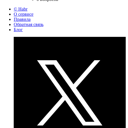
© Habr
О сервисе
Правила
Обратная связь
Блог