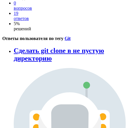
0
вопросов
19
ответов
5%
решений
Ответы пользователя по тегу
Git
Сделать git clone в не пустую
директорию