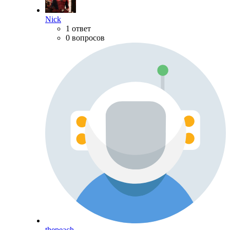
Nick
1 ответ
0 вопросов
thepeach