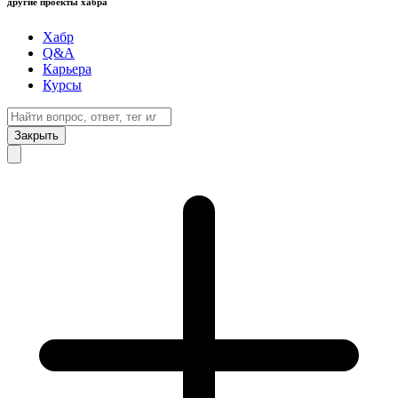
другие проекты хабра
Хабр
Q&A
Карьера
Курсы
Закрыть