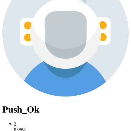
Push_Ok
3
вклад