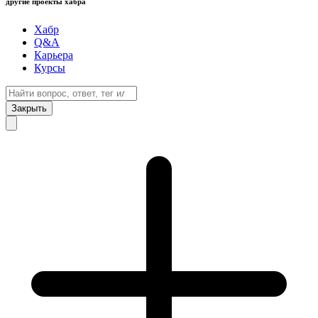
другие проекты хабра
Хабр
Q&A
Карьера
Курсы
Закрыть