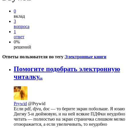
0
вклад
3
вопроса
1
ответ
0%
решений
Ответы пользователя по тегу
Электронные книги
Помогите подобрать электронную
читалку..
Prywid
@Prywid
Если pdf, djvu, doc — то берите экран побольше. Я юзаю
Дигму 5-и дюймовую, и на ней всякие ПДФки неудобно
читать — полностью на экран страничка слишком мелко
отоюражается, а если увеличивать, то неудобно