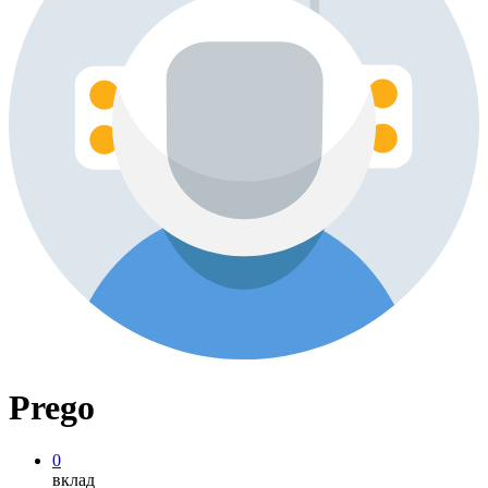
Prego
0
вклад