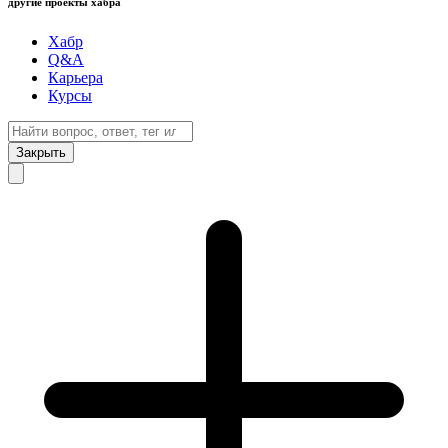
другие проекты хабра
Хабр
Q&A
Карьера
Курсы
Закрыть