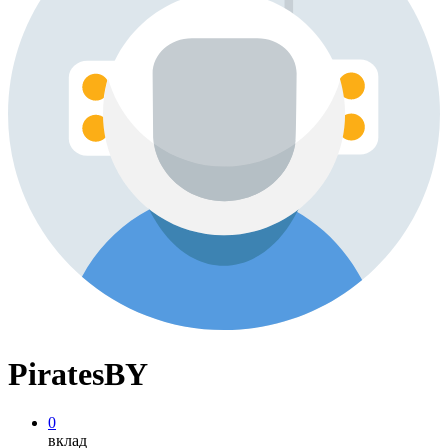
PiratesBY
0
вклад