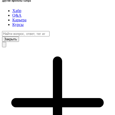
другие проекты хабра
Хабр
Q&A
Карьера
Курсы
Закрыть