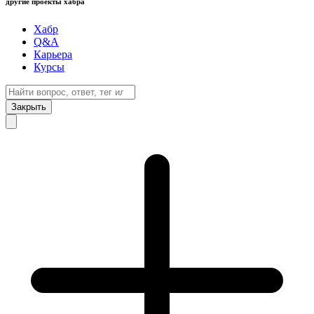
другие проекты хабра
Хабр
Q&A
Карьера
Курсы
Закрыть