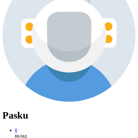
Pasku
0
вклад