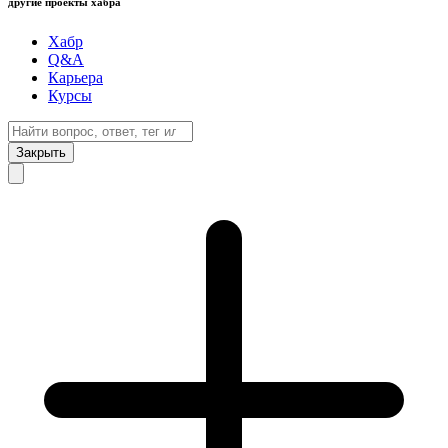
другие проекты хабра
Хабр
Q&A
Карьера
Курсы
Закрыть