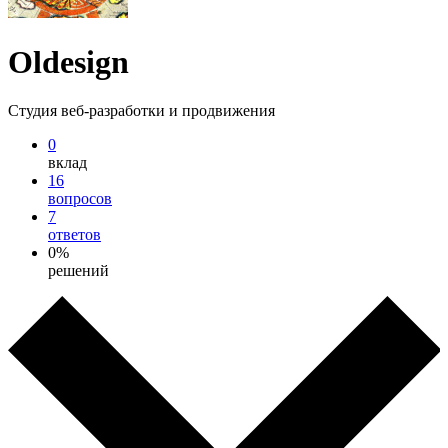
Oldesign
Студия веб-разработки и продвижения
0
вклад
16
вопросов
7
ответов
0%
решений