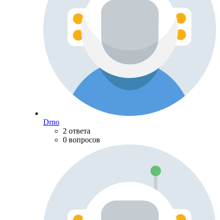
Drno
2 ответа
0 вопросов