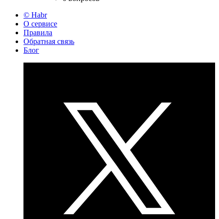
© Habr
О сервисе
Правила
Обратная связь
Блог