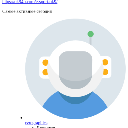
https://ok94b.com/e-sport-ok9/
Самые активные сегодня
rvregraphics
5 ответов