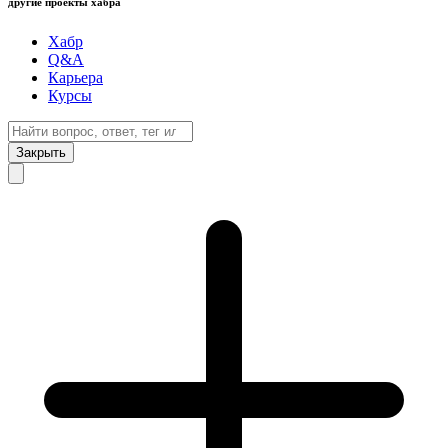
другие проекты хабра
Хабр
Q&A
Карьера
Курсы
Закрыть