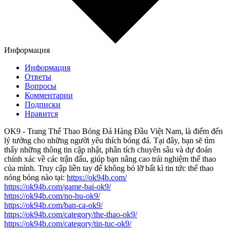
Информация
Информация
Ответы
Вопросы
Комментарии
Подписки
Нравится
OK9 - Trang Thể Thao Bóng Đá Hàng Đầu Việt Nam, là điểm đến
lý tưởng cho những người yêu thích bóng đá. Tại đây, bạn sẽ tìm
thấy những thông tin cập nhật, phân tích chuyên sâu và dự đoán
chính xác về các trận đấu, giúp bạn nâng cao trải nghiệm thể thao
của mình. Truy cập liền tay để không bỏ lỡ bất kì tin tức thể thao
nóng bỏng nào tại:
https://ok94b.com/
https://ok94b.com/game-bai-ok9/
https://ok94b.com/no-hu-ok9/
https://ok94b.com/ban-ca-ok9/
https://ok94b.com/category/the-thao-ok9/
https://ok94b.com/category/tin-tuc-ok9/