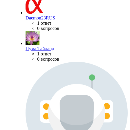
Daemon23RUS
1 ответ
0 вопросов
Пума Тайланд
1 ответ
0 вопросов