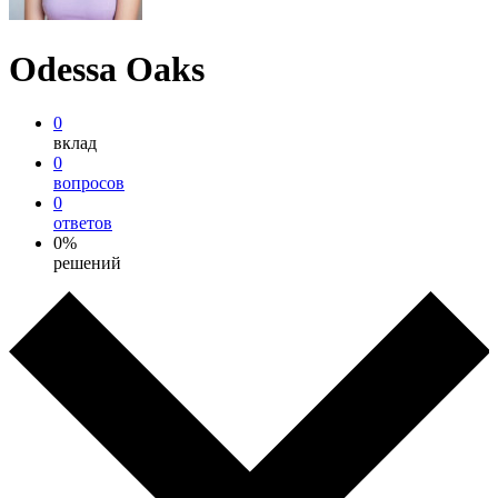
Odessa Oaks
0
вклад
0
вопросов
0
ответов
0%
решений