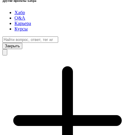
другие проекты хабра
Хабр
Q&A
Карьера
Курсы
Закрыть