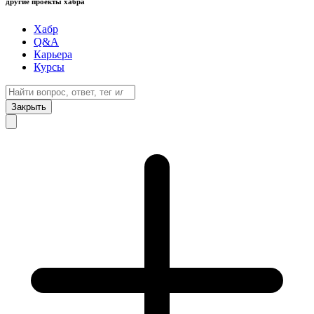
другие проекты хабра
Хабр
Q&A
Карьера
Курсы
Закрыть