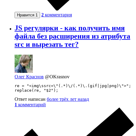
2
комментария
Нравится
1
JS регулярки - как получить имя
файла без расширения из атрибута
src и вырезать тег?
Олег Краснов
@OKrasnov
re = "<img\ssrc=\"(.*)\/(.*)\.(gif|jpg|png)\">";

replace(re, "$2");
Ответ написан
более трёх лет назад
1
комментарий