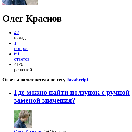
Олег Краснов
42
вклад
1
вопрос
69
ответов
41%
решений
Ответы пользователя по тегу
JavaScript
Где можно найти ползунок с ручной
заменой значения?
Олег Краснов
@OKrasnov