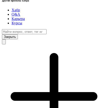
другие проекты хабра
Хабр
Q&A
Карьера
Курсы
Закрыть