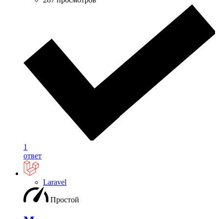
1
ответ
Laravel
Простой