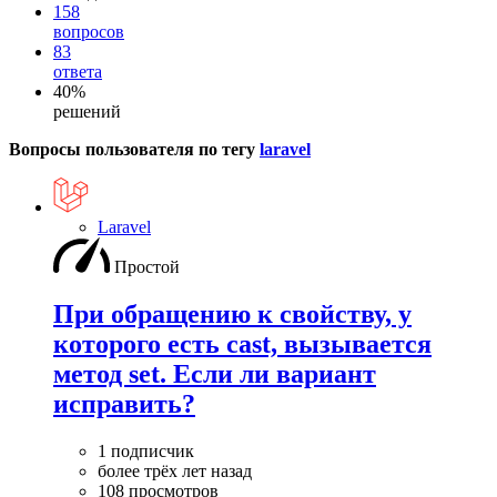
158
вопросов
83
ответа
40%
решений
Вопросы пользователя по тегу
laravel
Laravel
Простой
При обращению к свойству, у
которого есть cast, вызывается
метод set. Если ли вариант
исправить?
1 подписчик
более трёх лет назад
108 просмотров