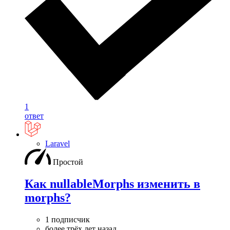
1
ответ
Laravel
Простой
Как nullableMorphs изменить в
morphs?
1 подписчик
более трёх лет назад