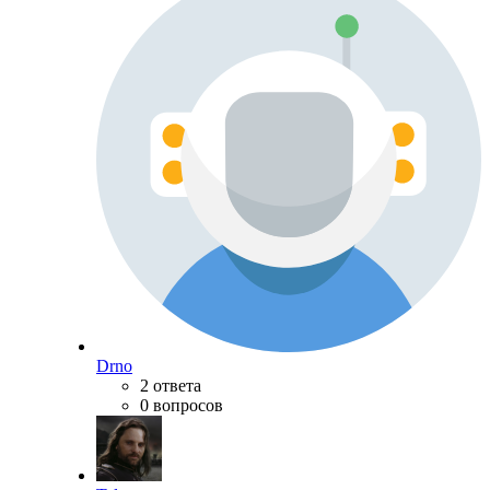
Drno
2 ответа
0 вопросов