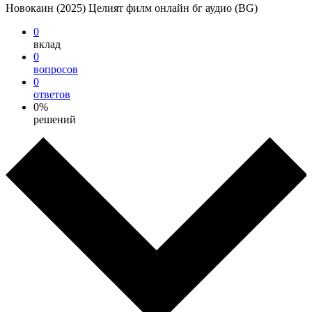
Новокаин (2025) Целият филм онлайн бг аудио (BG)
0
вклад
0
вопросов
0
ответов
0%
решений