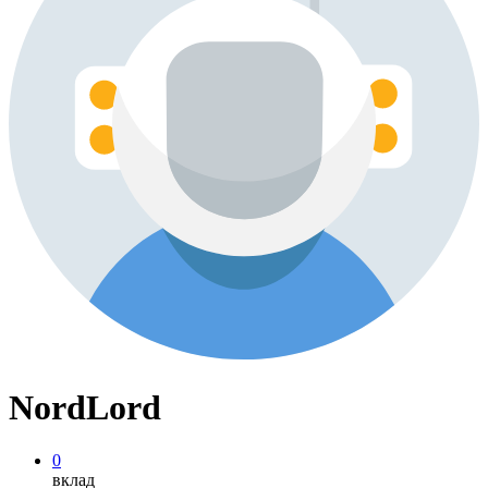
NordLord
0
вклад