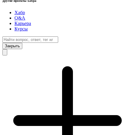
другие проекты хабра
Хабр
Q&A
Карьера
Курсы
Закрыть