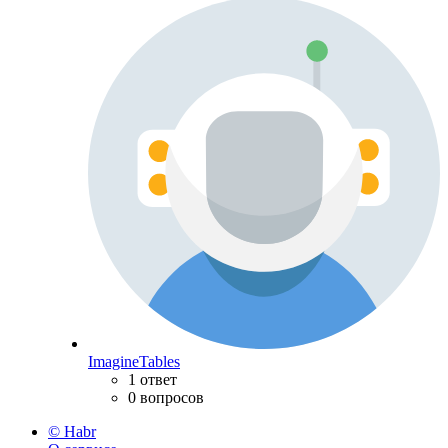
ImagineTables
1 ответ
0 вопросов
© Habr