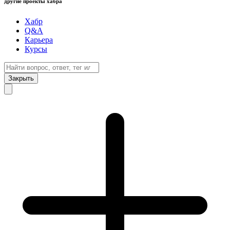
другие проекты хабра
Хабр
Q&A
Карьера
Курсы
Закрыть