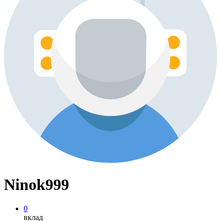
Ninok999
0
вклад