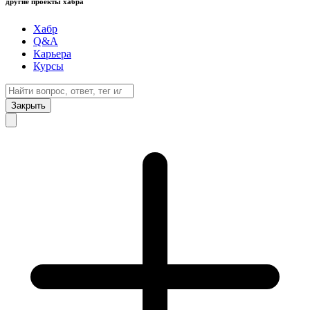
другие проекты хабра
Хабр
Q&A
Карьера
Курсы
Закрыть