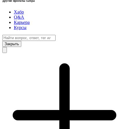
другие проекты хабра
Хабр
Q&A
Карьера
Курсы
Закрыть