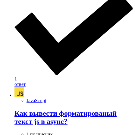
1
ответ
JavaScript
Как вывести форматированый
текст js в async?
1 подписчик