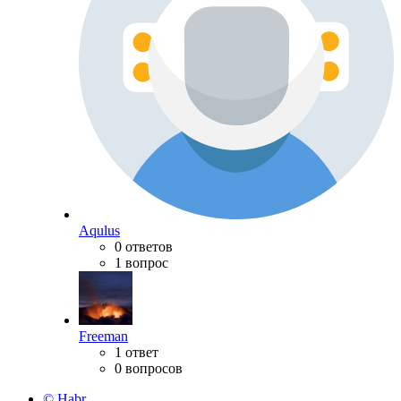
Aqulus
0 ответов
1 вопрос
Freeman
1 ответ
0 вопросов
© Habr