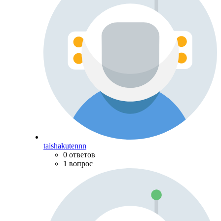
taishakutennn
0 ответов
1 вопрос