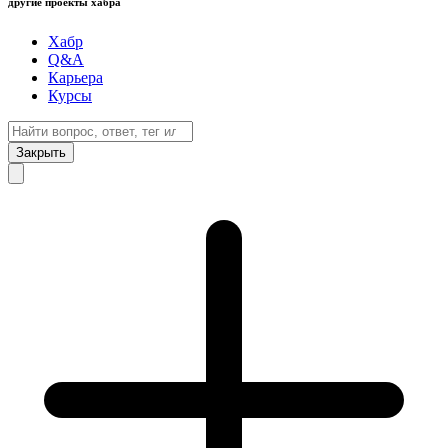
другие проекты хабра
Хабр
Q&A
Карьера
Курсы
Закрыть