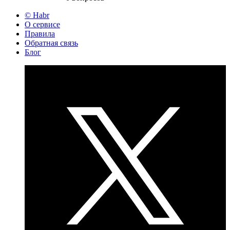
© Habr
О сервисе
Правила
Обратная связь
Блог