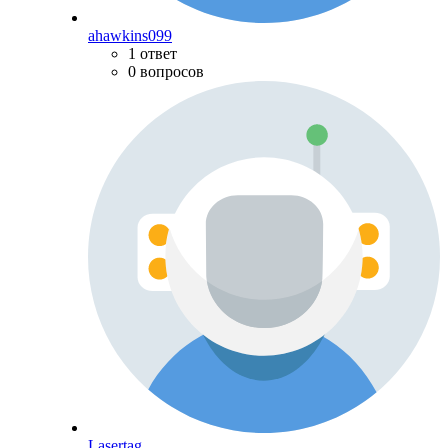
ahawkins099
1 ответ
0 вопросов
Lasertag