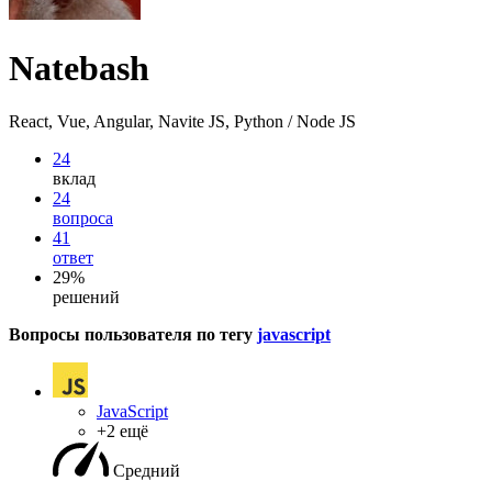
Natebash
React, Vue, Angular, Navite JS, Python / Node JS
24
вклад
24
вопроса
41
ответ
29%
решений
Вопросы пользователя по тегу
javascript
JavaScript
+2 ещё
Средний