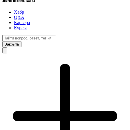
другие проекты хабра
Хабр
Q&A
Карьера
Курсы
Закрыть