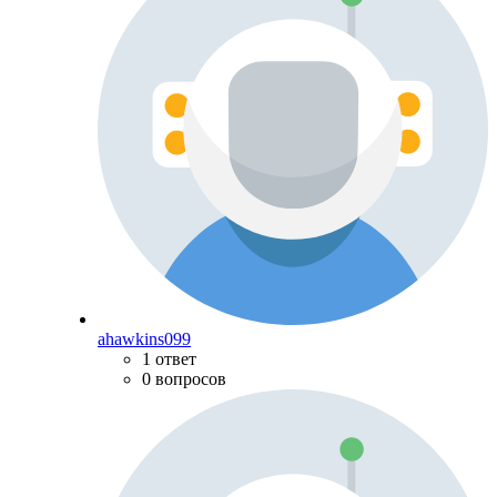
ahawkins099
1 ответ
0 вопросов