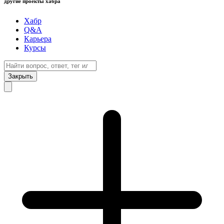
другие проекты хабра
Хабр
Q&A
Карьера
Курсы
Закрыть