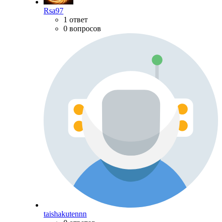
Rsa97
1 ответ
0 вопросов
taishakutennn