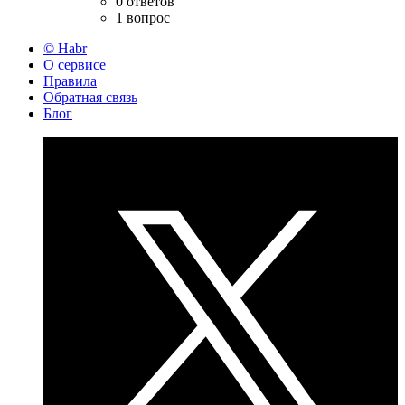
0 ответов
1 вопрос
© Habr
О сервисе
Правила
Обратная связь
Блог