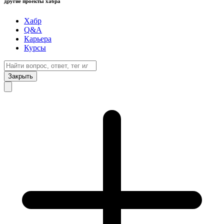
другие проекты хабра
Хабр
Q&A
Карьера
Курсы
Закрыть