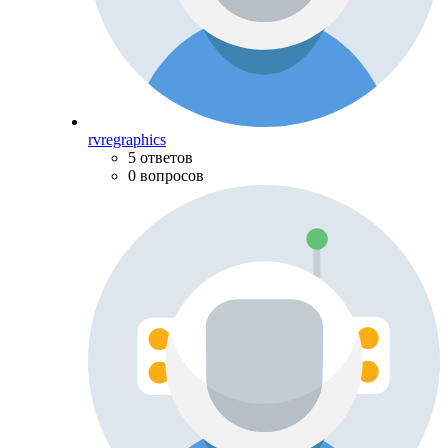
rvregraphics
5 ответов
0 вопросов