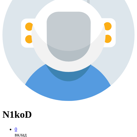
N1koD
0
вклад