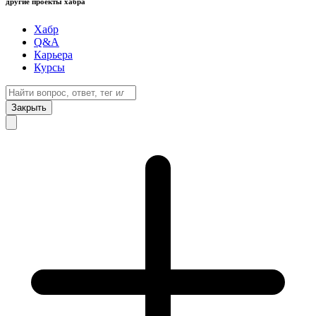
другие проекты хабра
Хабр
Q&A
Карьера
Курсы
Закрыть