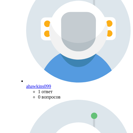
ahawkins099
1 ответ
0 вопросов