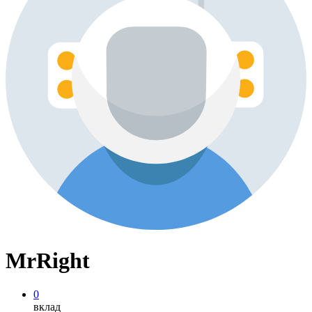
MrRight
0
вклад