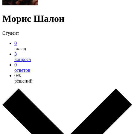
Морис Шалон
Студент
0
вклад
3
вопроса
0
ответов
0%
решений