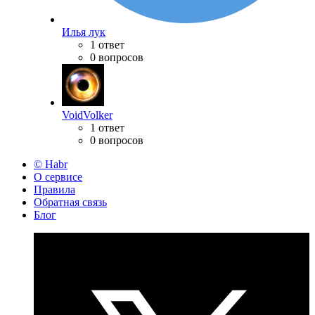
Илья лук
1 ответ
0 вопросов
VoidVolker
1 ответ
0 вопросов
© Habr
О сервисе
Правила
Обратная связь
Блог