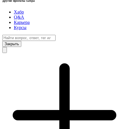
другие проекты хабра
Хабр
Q&A
Карьера
Курсы
Закрыть