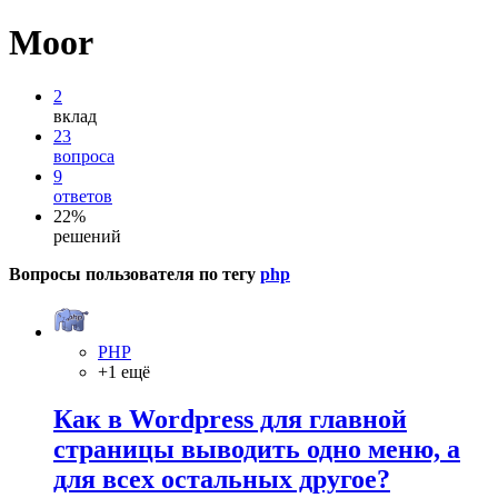
Moor
2
вклад
23
вопроса
9
ответов
22%
решений
Вопросы пользователя по тегу
php
PHP
+1 ещё
Как в Wordpress для главной
страницы выводить одно меню, а
для всех остальных другое?