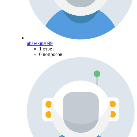
ahawkins099
1 ответ
0 вопросов