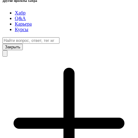
другие проекты хабра
Хабр
Q&A
Карьера
Курсы
Закрыть