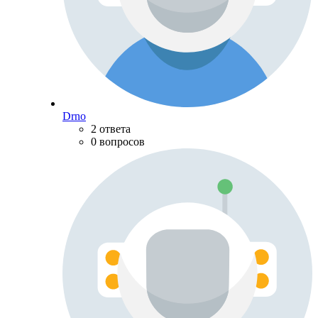
Drno
2 ответа
0 вопросов