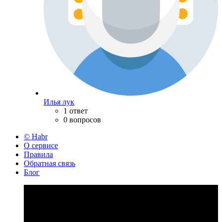
Илья лук
1 ответ
0 вопросов
© Habr
О сервисе
Правила
Обратная связь
Блог