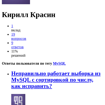
Кирилл Красин
1
вклад
19
вопросов
9
ответов
11%
решений
Ответы пользователя по тегу
MySQL
Неправильно работает выборка из
MySQL с сортировкой по числу,
как исправить?