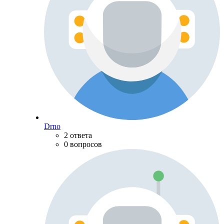
Drno
2 ответа
0 вопросов