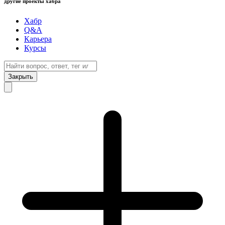
другие проекты хабра
Хабр
Q&A
Карьера
Курсы
Закрыть