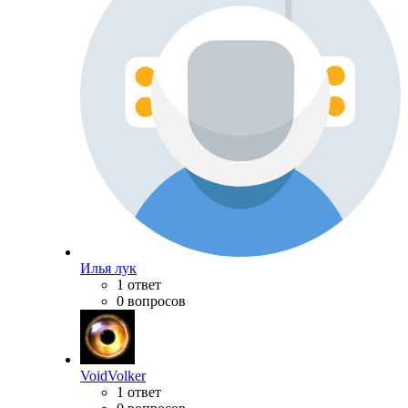
Илья лук
1 ответ
0 вопросов
VoidVolker
1 ответ