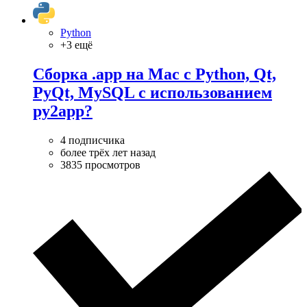
Python
+3 ещё
Сборка .app на Mac с Python, Qt,
PyQt, MySQL с использованием
py2app?
4 подписчика
более трёх лет назад
3835 просмотров