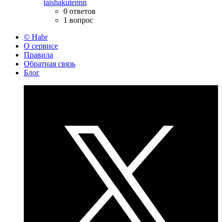
taishakutennn
0 ответов
1 вопрос
© Habr
О сервисе
Правила
Обратная связь
Блог